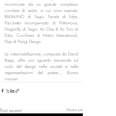
incorniciate da un grande complesso 
circolare di sedie, in cui sono esposte: 
R606UNO di Segis, Favela di Edra, 
Pacchetto Incompensato di Poltronova, 
Dragonfly di Segis, Air One & Air Two di 
Edra, Curvilinea di Matrix International, 
Flap di Parigi Design. 
La videoinstallazione, composta da David 
Rapp, offre uno sguardo trasversale sul 
ruolo del design nella società e nelle 
rappresentazioni del potere… Buona 
visione!
Post recenti
Mostra tutti